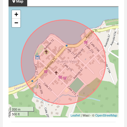
Map
+
−
200 m
500 ft
Leaflet
| Wasi - ©
OpenStreetMap