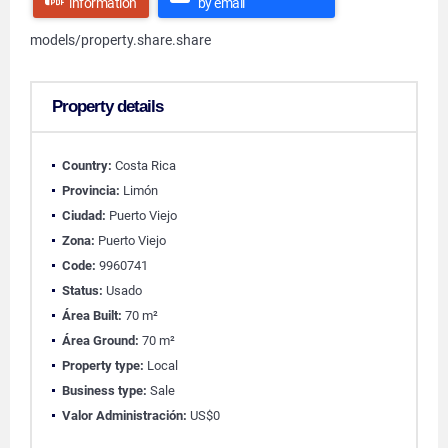
information
by email
models/property.share.share
Property details
Country:
Costa Rica
Provincia:
Limón
Ciudad:
Puerto Viejo
Zona:
Puerto Viejo
Code:
9960741
Status:
Usado
Área Built:
70 m²
Área Ground:
70 m²
Property type:
Local
Business type:
Sale
Valor Administración:
US$0