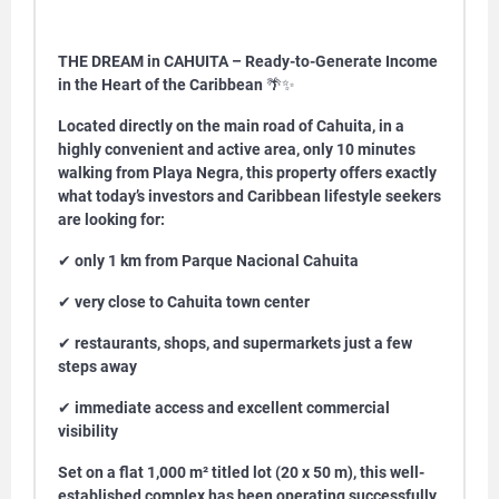
THE DREAM in CAHUITA – Ready-to-Generate Income
in the Heart of the Caribbean
🌴✨
Located directly on the main road of Cahuita
, in a
highly convenient and active area, only 10 minutes
walking from
Playa Negra
, this property offers exactly
what today’s investors and Caribbean lifestyle seekers
are looking for:
✔
only 1 km from
Parque Nacional Cahuita
✔
very close to Cahuita town center
✔
restaurants, shops, and supermarkets just a few
steps away
✔
immediate access and excellent commercial
visibility
Set on a flat 1,000 m² titled lot (20 x 50 m), this well-
established complex has been operating successfully