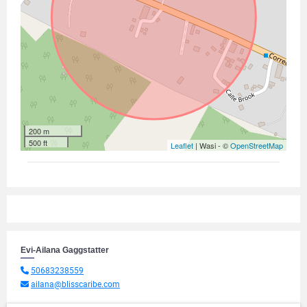
200 m
500 ft
Leaflet
| Wasi - ©
OpenStreetMap
Evi-Ailana Gaggstatter
50683238559
ailana@blisscaribe.com