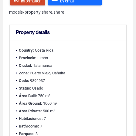
information
by email
models/property.share.share
Property details
Country:
Costa Rica
Provincia:
Limón
Ciudad:
Talamanca
Zona:
Puerto Viejo, Cahuita
Code:
9892937
Status:
Usado
Área Built:
750 m²
Área Ground:
1000 m²
Área Private:
500 m²
Habitaciones:
7
Bathrooms:
7
Parqueo:
3