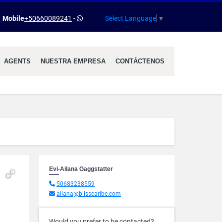
Select Language
▼
Mobile
+50660089241
-
AGENTS
NUESTRA EMPRESA
CONTÁCTENOS
Evi-Ailana Gaggstatter
50683238559
ailana@blisscaribe.com
Would you prefer to be contacted?