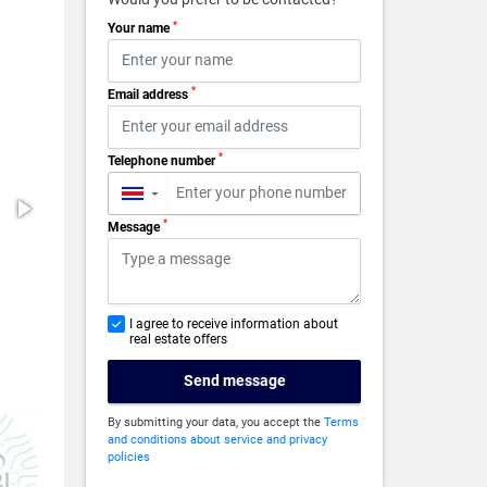
*
Your name
*
Email address
*
Telephone number
▼
*
Message
I agree to receive information about
real estate offers
Send message
By submitting your data, you accept the
Terms
and conditions about service and privacy
policies