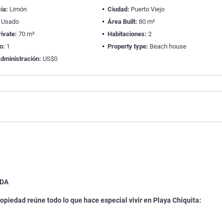
ia:
Limón
Ciudad:
Puerto Viejo
Usado
Área Built:
80 m²
ivate:
70 m²
Habitaciones:
2
o:
1
Property type:
Beach house
dministración:
US$0
ADA
ropiedad reúne todo lo que hace especial vivir en Playa Chiquita: